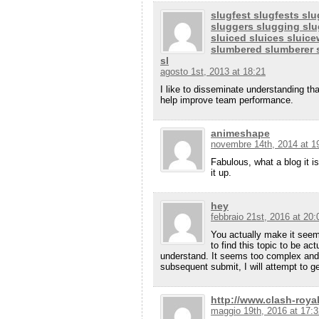
slugfest slugfests sl
sluggers slugging slu
sluiced sluices sluic
slumbered slumberer 
sl
agosto 1st, 2013 at 18:21
I like to disseminate understanding th
help improve team performance.
animeshape
novembre 14th, 2014 at 1
Fabulous, what a blog it i
it up.
hey
febbraio 21st, 2016 at 20:
You actually make it seem
to find this topic to be ac
understand. It seems too complex and 
subsequent submit, I will attempt to get 
http://www.clash-royal
maggio 19th, 2016 at 17:3