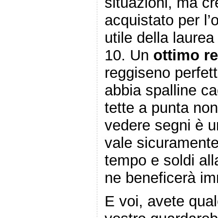
situazioni, ma cr
acquistato per l’
utile della laure
10. Un
ottimo r
reggiseno perfet
abbia spalline ca
tette a punta non
vedere segni è u
vale sicuramente
tempo e soldi all
ne beneficerà i
E voi, avete qua