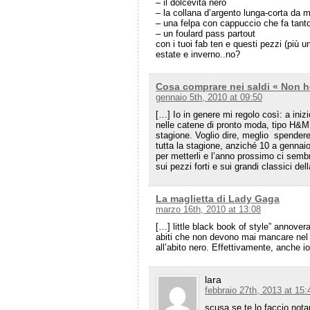
– il dolcevita nero
– la collana d’argento lunga-corta da 
– una felpa con cappuccio che fa tanto
– un foulard pass partout
con i tuoi fab ten e questi pezzi (più 
estate e inverno..no?
Cosa comprare nei saldi « Non h
gennaio 5th, 2010 at 09:50
[…] Io in genere mi regolo così: a iniz
nelle catene di pronto moda, tipo H&M 
stagione. Voglio dire, meglio spendere 
tutta la stagione, anziché 10 a genna
per metterli e l’anno prossimo ci sembr
sui pezzi forti e sui grandi classici d
La maglietta di Lady Gaga
marzo 16th, 2010 at 13:08
[…] little black book of style” annovera 
abiti che non devono mai mancare nel 
all’abito nero. Effettivamente, anche 
lara
febbraio 27th, 2013 at 15:
scusa se te lo faccio not