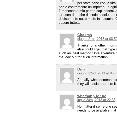
per stare bene con la vita
non è esattamente un’impresa. In ogni 
1-mancano a mio parere capi essenziali
tua idea dato che dipende assolutament
decisamente out e molto in i piumini.
sapere tutto…
Chakras
giugno 21st, 2013 at 08:5
Thanks for another inform
else could I get that type 
such an ideal method? I’ve a venture 
the look out for such information.
Omar
giugno 22nd, 2013 at 06:3
Actually when someone does
they will assist, so here i
whatsapp for pc
luglio 24th, 2013 at 22:33
No matter if some one sear
needs to be available that 