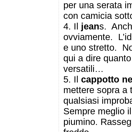
per una serata im
con camicia sotto
4. Il
jean
s. Anch
ovviamente. L’id
e uno stretto. No
qui a dire quant
versatili…
5. Il
cappotto n
mettere sopra a t
qualsiasi improb
Sempre meglio il
piumino. Rassegn