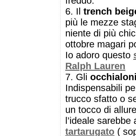
freddo.
6. Il
trench beig
più le mezze sta
niente di più chi
ottobre magari po
Io adoro questo
Ralph Lauren
7. Gli
occhialoni
Indispensabili pe
trucco sfatto o 
un tocco di allur
l’ideale sarebbe
tartarugato
( sop