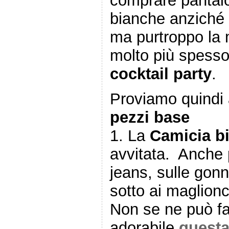
comprare pantalo
bianche anziché 
ma purtroppo la 
molto più spesso 
cocktail party
.
Proviamo quindi a
pezzi base
1.
La
Camicia b
avvitata. Anche 
jeans, sulle gonn
sotto ai maglionc
Non se ne può fa
adorabile
questa