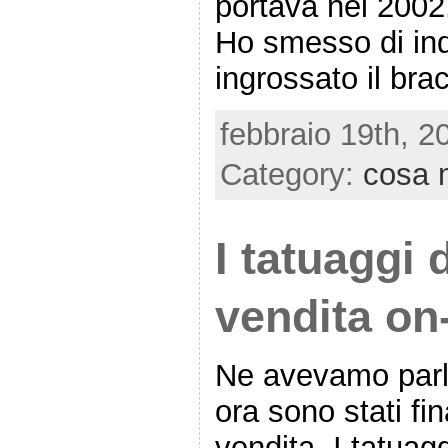
portava nel 2002
Ho smesso di ind
ingrossato il bra
febbraio 19th, 2
Category:
cosa 
I tatuaggi 
vendita on-
Ne avevamo parl
ora sono stati fi
vendita. I tatua