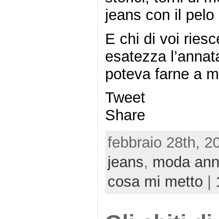
jeans con il pelo
E chi di voi ries
esatezza l’annata
poteva farne a 
Tweet
Share
febbraio 28th, 2
jeans
,
moda ann
cosa mi metto
|