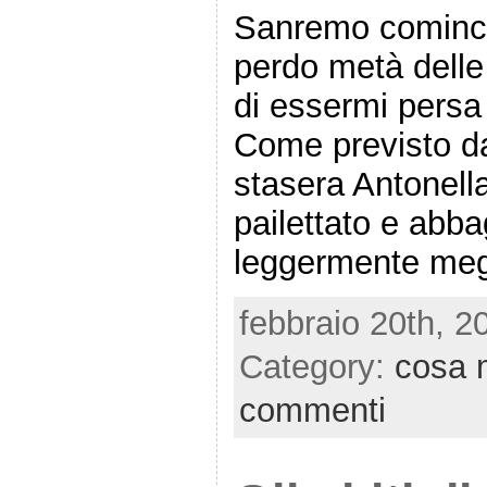
Sanremo comincia
perdo metà dell
di essermi pers
Come previsto da
stasera Antonella
pailettato e abbag
leggermente megl
febbraio 20th, 2
Category:
cosa 
commenti