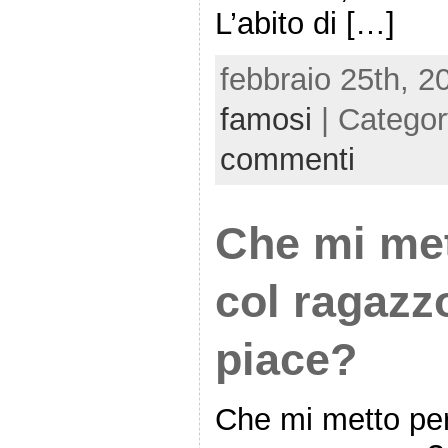
L’abito di […]
febbraio 25th, 2
famosi
| Catego
commenti
Che mi met
col ragazz
piace?
Che mi metto per