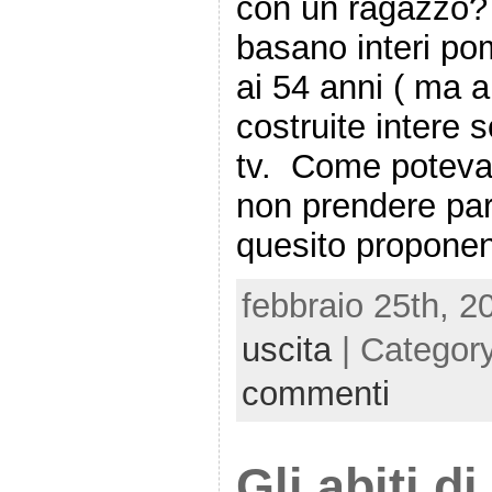
con un ragazzo?
basano interi po
ai 54 anni ( ma a
costruite intere 
tv. Come poteva 
non prendere par
quesito proponen
febbraio 25th, 2
uscita
| Categor
commenti
Gli abiti d