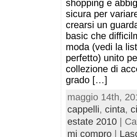
shopping e abbig
sicura per variar
crearsi un guarda
basic che diffic
moda (vedi la lis
perfetto) unito p
collezione di ac
grado […]
maggio 14th, 20
cappelli
,
cinta
,
c
estate 2010
| Ca
mi compro
|
Las