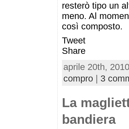
resterò tipo un a
meno. Al moment
così composto.
Tweet
Share
aprile 20th, 201
compro
|
3 comm
La magliet
bandiera