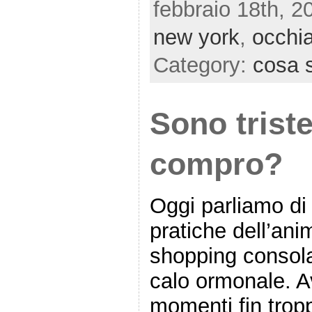
febbraio 18th, 2
new york
,
occhia
Category:
cosa s
Sono trist
compro?
Oggi parliamo di 
pratiche dell’an
shopping consola
calo ormonale. A
momenti fin troppo