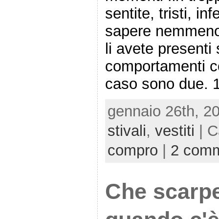
sentite, tristi, i
sapere nemmeno
li avete presenti
comportamenti co
caso sono due. 1
gennaio 26th, 2
stivali
,
vestiti
| C
compro
|
2 comm
Che scarp