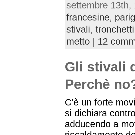
settembre 13th, 
francesine
,
pari
stivali
,
tronchetti
metto
|
12 comm
Gli stivali 
Perchè no
C’è un forte mov
si dichiara contro
adducendo a moti
riscaldamento del