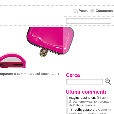
Posts
Comments
mparare a camminare sui tacchi alti
»
Cerca
Ultimi commenti
magius casino on:
Gli abiti
di Sanremo-Fashion cronaca
dell'ultima puntata
Timsothygapse on:
Come mi
vesto per un matrimonio?