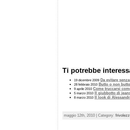
Ti potrebbe interess
Da evitare senz
19 dicembre 2009
Butto o non butt
28 febbraio 2010
Come truccarsi com
9 aprile 2010
Il giubbotto di jean
5 marzo 2010
Il look di Alessand
8 marzo 2010
maggio 12th, 2010 | Category:
frivolezz