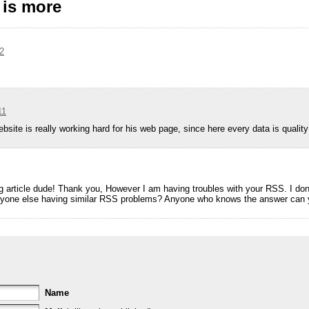
 is more
2
11
ebsite is really working hard for his web page, since here every data is qualit
rticle dude! Thank you, However I am having troubles with your RSS. I don
 anyone else having similar RSS problems? Anyone who knows the answer can 
Name