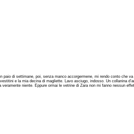
un paio di settimane, poi, senza manco accorgermene, mi rendo conto che va 
e vestitini e la mia decina di magliette. Lavo asciugo, indosso. Un collanina d
 veramente niente. Eppure ormai le vetrine di Zara non mi fanno nessun effe