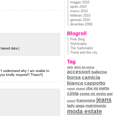
maggio 2010
aprile 2010
marzo 2010
febbraio 2010
gennaio 2010
dicembre 2009
Blogroll
Pink Blog
Stylosophy
The Sartorialist
y based data.|
Trend and the city
Tag
abiti
abito da sposa
’t understand why I am unable to
accessori
ballerine
you kindly respond? Thanx!!|
borsa
camicia
bianca
cappotto
che mi metto
cernit
chanel
cinta
come mi vesto per
jeans
francesine
eventi
lady gaga
matrimonio
moda estate