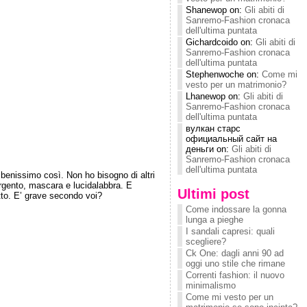
Shanewop on:
Gli abiti di
Sanremo-Fashion cronaca
dell'ultima puntata
Gichardcoido on:
Gli abiti di
Sanremo-Fashion cronaca
dell'ultima puntata
Stephenwoche on:
Come mi
vesto per un matrimonio?
Lhanewop on:
Gli abiti di
Sanremo-Fashion cronaca
dell'ultima puntata
вулкан старс
официальный сайт на
деньги on:
Gli abiti di
Sanremo-Fashion cronaca
dell'ultima puntata
benissimo così. Non ho bisogno di altri
’argento, mascara e lucidalabbra. E
Ultimi post
tto. E’ grave secondo voi?
Come indossare la gonna
lunga a pieghe
I sandali capresi: quali
scegliere?
Ck One: dagli anni 90 ad
oggi uno stile che rimane
Correnti fashion: il nuovo
minimalismo
Come mi vesto per un