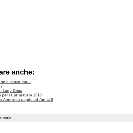
are anche:
a se e senza ma…
o?
e Lady Gaga
s per la primavera 2010
ra Amoroso ospite ad Amici 9
e varie