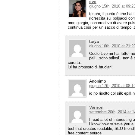
eve
giugno 15th, 2010 at 09:2
tesoro, il punto è che hai
ricrescita sui polpacci co
amo giorgio, non credevo di avere puls
continua così per un sacco di tempo..d
tarya
giugno 16th, 2010 at 21:2
Oddio Eve mi hai fatto mori
peli…sono odiosi…non è ch
ceretta…
lui ha proposto di bruciarli
Anonimo
giugno 17th, 2010 at 08:1
io ho risolto col silk epil
Vernon
settembre 20th, 2014 at 1
I read a lot of interesting
i know how to save you a l
tool that creates readable, SEO friendl
free content source