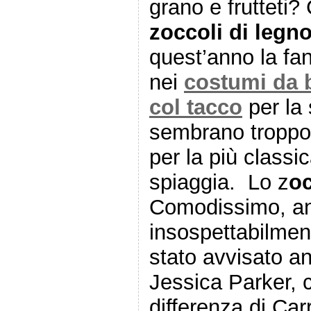
grano e frutteti?
zoccoli di legn
quest’anno la fa
nei
costumi da 
col tacco
per la 
sembrano troppo
per la più classi
spiaggia. Lo z
oc
Comodissimo, an
insospettabilment
stato avvisato an
Jessica Parker, 
differenza di Car