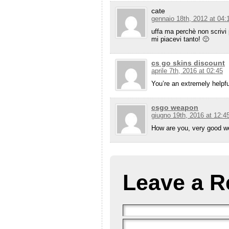
cate
gennaio 18th, 2012 at 04:
uffa ma perchè non scrivi 
mi piacevi tanto! 🙁
cs go skins discount
aprile 7th, 2016 at 02:45
You’re an extremely helpfu
csgo weapon
giugno 19th, 2016 at 12:4
How are you, very good w
Leave a R