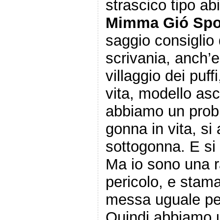
strascico tipo ab
Mimma Gió Sp
saggio consiglio 
scrivania, anch’e
villaggio dei puffi
vita, modello as
abbiamo un probl
gonna in vita, si
sottogonna. E si
Ma io sono una 
pericolo, e stam
messa uguale per
Quindi abbiamo u