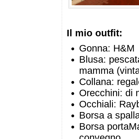
Il mio outfit:
Gonna: H&M
Blusa: pescat
mamma (vinta
Collana: rega
Orecchini: d
Occhiali: Ray
Borsa a spalla
Borsa portaMa
convegno