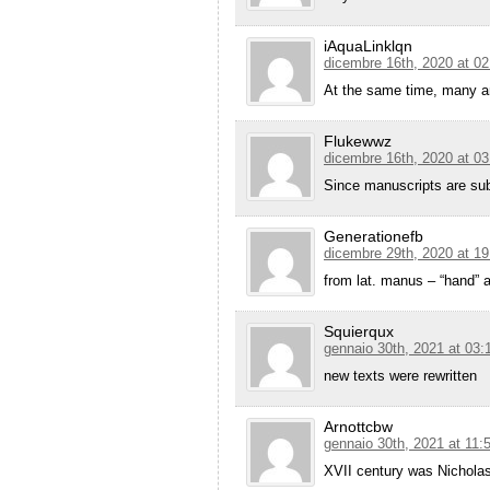
iAquaLinklqn
dicembre 16th, 2020 at 02
At the same time, many a
Flukewwz
dicembre 16th, 2020 at 03
Since manuscripts are subj
Generationefb
dicembre 29th, 2020 at 19
from lat. manus – “hand” an
Squierqux
gennaio 30th, 2021 at 03:
new texts were rewritten
Arnottcbw
gennaio 30th, 2021 at 11:
XVII century was Nicholas