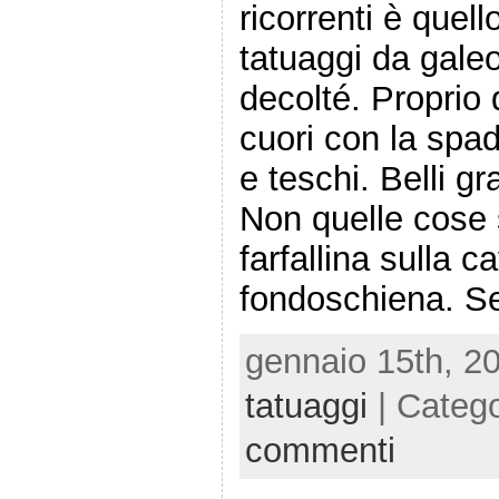
ricorrenti è quel
tatuaggi da galeo
decolté. Proprio q
cuori con la spad
e teschi. Belli gr
Non quelle cose s
farfallina sulla ca
fondoschiena. S
gennaio 15th, 2
tatuaggi
| Categ
commenti